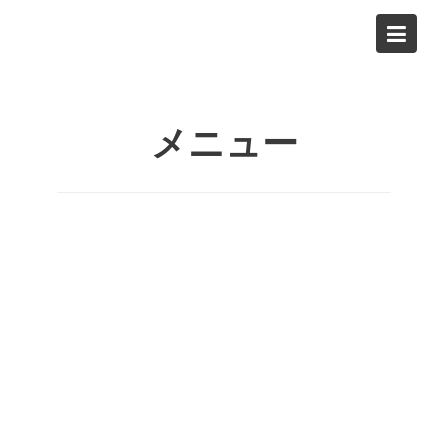
Skip
to
メニュー Düsseldorf
content
メニュー